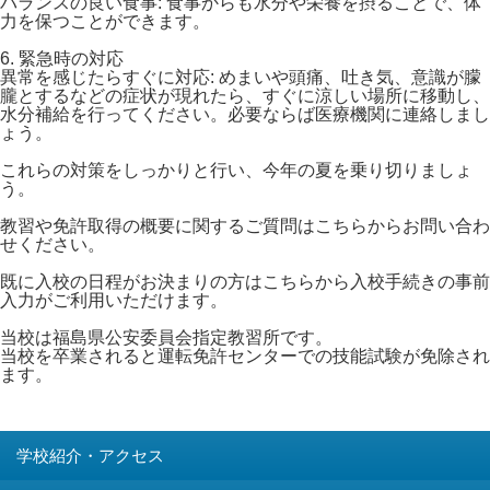
バランスの良い食事: 食事からも水分や栄養を摂ることで、体
力を保つことができます。
6. 緊急時の対応
異常を感じたらすぐに対応: めまいや頭痛、吐き気、意識が朦
朧とするなどの症状が現れたら、すぐに涼しい場所に移動し、
水分補給を行ってください。必要ならば医療機関に連絡しまし
ょう。
これらの対策をしっかりと行い、今年の夏を乗り切りましょ
う。
教習や免許取得の概要に関するご質問は
こちらからお問い合わ
せください。
既に入校の日程がお決まりの方は
こちらから入校手続きの事前
入力がご利用いただけます。
当校は福島県公安委員会指定教習所です。
当校を卒業されると運転免許センターでの技能試験が免除され
ます。
学校紹介・アクセス