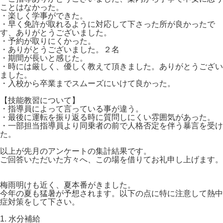
ことはなかった。
・楽しく学事ができた。
・早く免許が取れるように対応して下さった所が良かったで
す、ありがとうございました。
・予約が取りにくかった。
・ありがとうございました。２名
・期間が長いと感じた。
・時には厳しく、優しく教えて頂きました。ありがとうござい
ました。
・入校から卒業までスムーズにいけて良かった。
【技能教習について】
・指導員によって言っている事が違う。
・最後に運転を振り返る時に質問しにくい雰囲気があった。
・一部担当指導員より同乗者の前で人格否定を伴う暴言を受け
た。
以上が先月のアンケートの集計結果です。
ご回答いただいた方々へ、この場を借りてお礼申し上げます。
梅雨明けも近く、夏本番がきました。
今年の夏も猛暑が予想されます。以下の点に特に注意して熱中
症対策をして下さい。
1. 水分補給