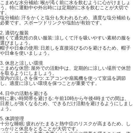
こまめな水分補給: 喉が渇く前に水を飲むように心がけましょ
う。特に運動中や外出時には定期的に水を飲むことが大切で
す。
塩分補給: 汗をかくと塩分も失われるため、適度な塩分補給も
必要です。スポーツドリンクや塩飴が有効です。
2. 適切な服装
軽くて通気性の良い服装: 涼しくて汗を吸いやすい素材の服を
選びましょう。
帽子や日傘の使用: 日差しを直接浴びるのを避けるため、帽子
や日傘を使いましょう。
3. 休息と涼しい環境
こまめな休憩: 屋外での活動中は、定期的に涼しい場所で休憩
を取るようにしましょう。
室内の涼しさを保つ: エアコンや扇風機を使って室温を調節
し、適度に涼しい環境を保つことが重要です。
4. 日中の活動を避ける
特に暑い時間帯を避ける: 午前10時から午後4時までの間は、
日差しが強くなるため、できるだけ活動を避けるようにしまし
ょう。
5. 体調管理
十分な睡眠: 疲れがたまると熱中症のリスクが高まるため、し
っかりと休息をとることが大切です。