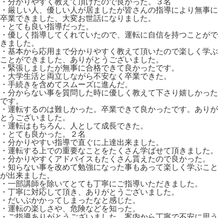
・分かりやすく教えて頂けたので良かった。３名
・厳しい人、優しい人が居ましたが皆さんの指導により無事に
卒業できました、大変お世話になりました。
・とても良い指導だった。
・優しく指導してくれていたので、運転に自信を持つことがで
きました。
・基本から応用まで分かりやすく教えて頂いたので楽しく学ぶ
ことができました、ありがとうございました。
・緊張しましたが無事に合格できて良かったです。
・大学生活と両立しながら不安なく卒業できた。
・手続きを含めてスムーズに進んだ。
・分からない事を質問した時に優しく教えて下さり嬉しかった
です。
・運転するのは難しかった。卒業できて良かったです。ありが
とうございました。
・運転はもちろん、人として成長できた。
・とても良かった。２名
・分かりやすい指導で直ぐに上達出来ました。
・運転する上での重要なことをたくさん学ばせて頂きました。
・分かりやすくアドバイスもたくさん貰えたので良かった。
・知らない事を改めて勉強になった事もあって楽しく学ぶこと
が出来ました。
・一部講師を除いてとても丁寧にご指導いただきました。
・丁寧に対応して頂き、ありがとうございました。
・だいぶかかってしまったなと感じた。
・運転の楽しさや、危険などを知った。
・ご指導ありがとうございました、案内から丁寧で不安に思う